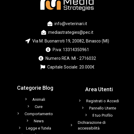
info@veterinari.it
mediastrategies@pec.it
Via M. Buonarroti 19, 20082, Binasco (MI)
P.iva: 13314350961
Numero REA: MI - 2716032
Capitale Sociale: 20.000€
Categorie Blog
Area Utenti
Animali
Registrati o Accedi
Cure
Pannello Utente
Comportamento
Il tuo Profilo
News
Dichiarazione di
Legge e Tutela
accessibilità