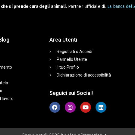
che si prende cura degli animali.
Partner ufficiale di:
La banca delle
Blog
Area Utenti
Registrati o Accedi
Pannello Utente
mento
Il tuo Profilo
Dichiarazione di accessibilità
utela
i
Seguici sui Social!
l lavoro