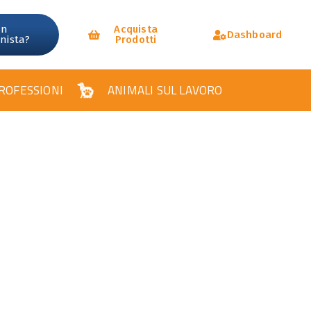
un
Acquista
Dashboard
onista?
Prodotti
ROFESSIONI
ANIMALI SUL LAVORO