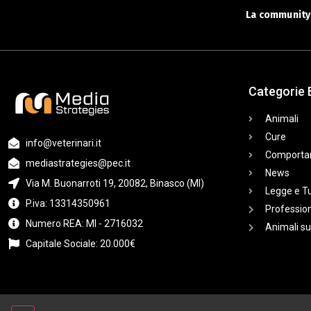
La community 
Categorie 
Animali
Cure
info@veterinari.it
Comporta
mediastrategies@pec.it
News
Via M. Buonarroti 19, 20082, Binasco (MI)
Legge e T
P.iva: 13314350961
Profession
Numero REA: MI - 2716032
Animali su
Capitale Sociale: 20.000€