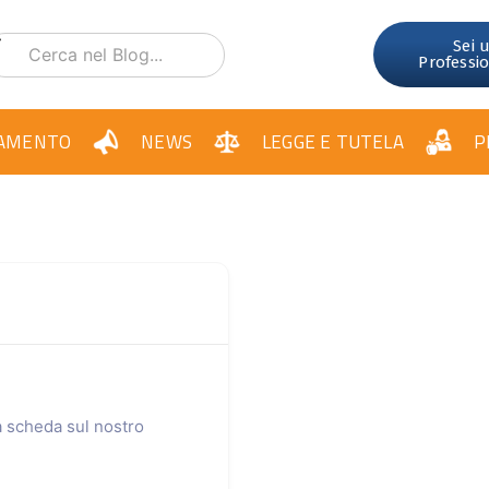
Sei 
Professi
AMENTO
NEWS
LEGGE E TUTELA
P
ua scheda sul nostro