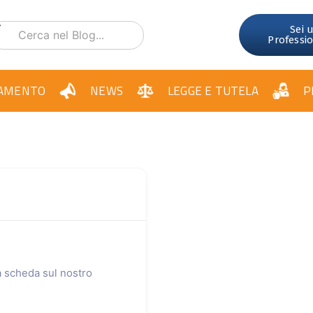
Sei 
Professi
AMENTO
NEWS
LEGGE E TUTELA
P
ua scheda sul nostro