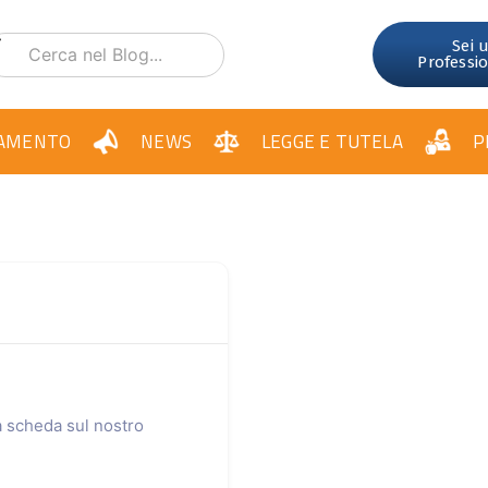
Sei 
Professi
AMENTO
NEWS
LEGGE E TUTELA
P
ua scheda sul nostro