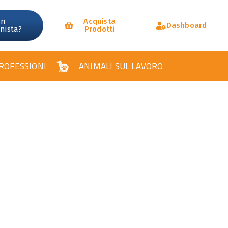
un
Acquista
Dashboard
onista?
Prodotti
ROFESSIONI
ANIMALI SUL LAVORO