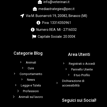
info@veterinari.it
mediastrategies@pec.it
Via M. Buonarroti 19, 20082, Binasco (MI)
P.iva: 13314350961
Numero REA: MI - 2716032
Capitale Sociale: 20.000€
Categorie Blog
Area Utenti
Animali
Registrati o Accedi
Cure
Pannello Utente
Comportamento
Il tuo Profilo
News
Dichiarazione di
Legge e Tutela
accessibilità
Professioni
Animali sul lavoro
Seguici sui Social!