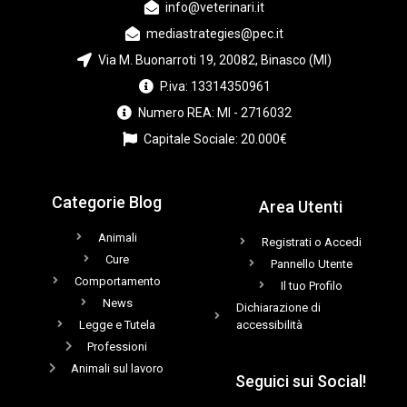
info@veterinari.it
mediastrategies@pec.it
Via M. Buonarroti 19, 20082, Binasco (MI)
P.iva: 13314350961
Numero REA: MI - 2716032
Capitale Sociale: 20.000€
Categorie Blog
Area Utenti
Animali
Registrati o Accedi
Cure
Pannello Utente
Comportamento
Il tuo Profilo
News
Dichiarazione di
Legge e Tutela
accessibilità
Professioni
Animali sul lavoro
Seguici sui Social!