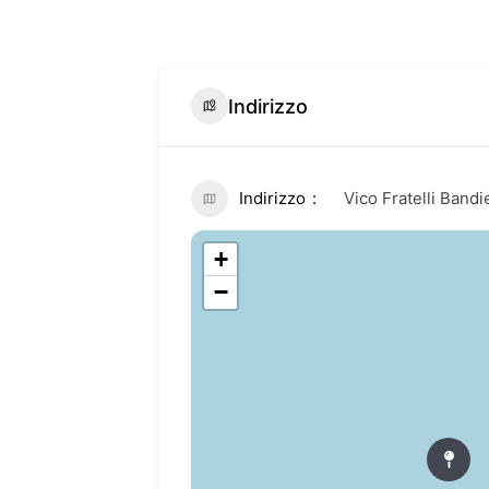
Indirizzo
Indirizzo
Vico Fratelli Band
+
−