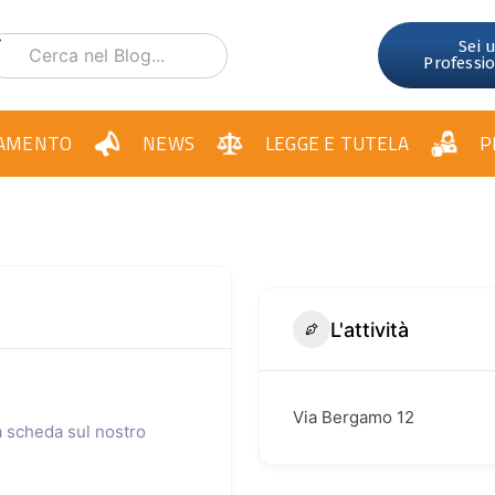
Sei 
Professi
AMENTO
NEWS
LEGGE E TUTELA
P
L'attività
Via Bergamo 12
ua scheda sul nostro