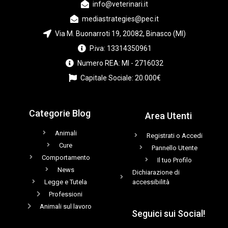
info@veterinari.it
mediastrategies@pec.it
Via M. Buonarroti 19, 20082, Binasco (MI)
P.iva: 13314350961
Numero REA: MI - 2716032
Capitale Sociale: 20.000€
Categorie Blog
Area Utenti
Animali
Registrati o Accedi
Cure
Pannello Utente
Comportamento
Il tuo Profilo
News
Dichiarazione di
Legge e Tutela
accessibilità
Professioni
Animali sul lavoro
Seguici sui Social!