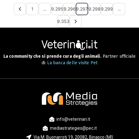
1
…
9.295
9.296
9.297
9.298
9.299
…
9.353
La community che si prende cura degli animali.
Partner ufficiale
di:
La banca delle visite Pet
info@veterinari.it
mediastrategies@pec.it
Via M. Buonarroti 19, 20082, Binasco (MI)