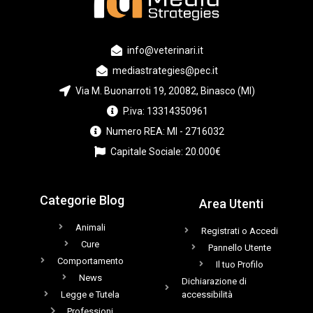
info@veterinari.it
mediastrategies@pec.it
Via M. Buonarroti 19, 20082, Binasco (MI)
P.iva: 13314350961
Numero REA: MI - 2716032
Capitale Sociale: 20.000€
Categorie Blog
Area Utenti
Animali
Registrati o Accedi
Cure
Pannello Utente
Comportamento
Il tuo Profilo
News
Dichiarazione di
Legge e Tutela
accessibilità
Professioni