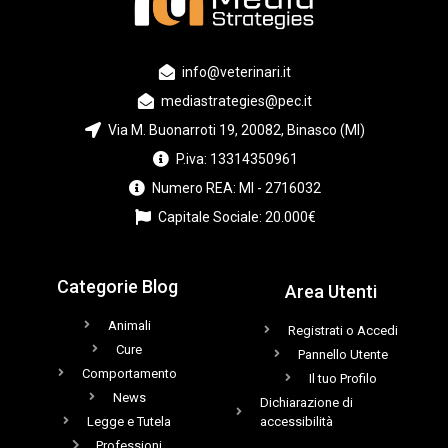
info@veterinari.it
mediastrategies@pec.it
Via M. Buonarroti 19, 20082, Binasco (MI)
P.iva: 13314350961
Numero REA: MI - 2716032
Capitale Sociale: 20.000€
Categorie Blog
Area Utenti
Animali
Registrati o Accedi
Cure
Pannello Utente
Comportamento
Il tuo Profilo
News
Dichiarazione di
Legge e Tutela
accessibilità
Professioni