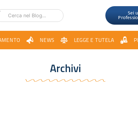
Sei 
Professi
AMENTO
NEWS
LEGGE E TUTELA
P
Archivi