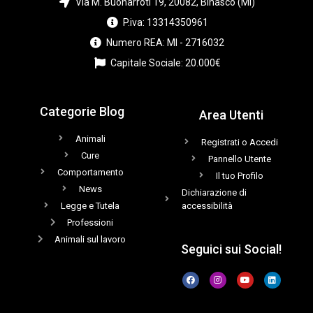
Via M. Buonarroti 19, 20082, Binasco (MI)
P.iva: 13314350961
Numero REA: MI - 2716032
Capitale Sociale: 20.000€
Categorie Blog
Area Utenti
Animali
Registrati o Accedi
Cure
Pannello Utente
Comportamento
Il tuo Profilo
News
Dichiarazione di
Legge e Tutela
accessibilità
Professioni
Animali sul lavoro
Seguici sui Social!