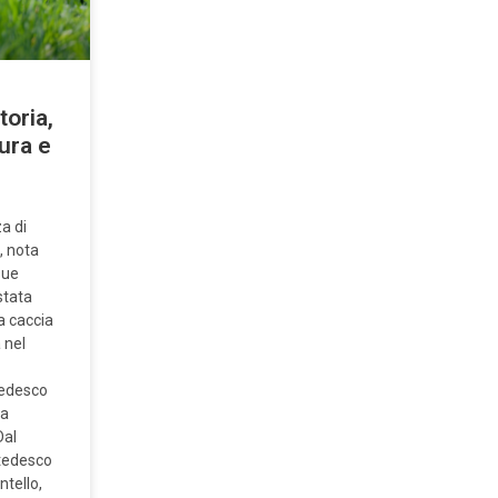
toria,
cura e
a di
, nota
sue
stata
la caccia
à nel
Tedesco
da
Dal
 tedesco
ntello,