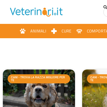
ANIMALI
CURE
COMPORT
CANI - TROVA LA RAZZA MIGLIORE PER
CANI - TRO
TE
TE