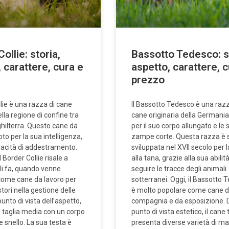
ollie: storia,
Bassotto Tedesco: s
 carattere, cura e
aspetto, carattere, 
prezzo
llie è una razza di cane
Il Bassotto Tedesco è una razz
ella regione di confine tra
cane originaria della Germania
ghilterra. Questo cane da
per il suo corpo allungato e le 
to per la sua intelligenza,
zampe corte. Questa razza è 
apacità di addestramento.
sviluppata nel XVII secolo per 
l Border Collie risale a
alla tana, grazie alla sua abilit
oli fa, quando venne
seguire le tracce degli animali
come cane da lavoro per
sotterranei. Oggi, il Bassotto 
stori nella gestione delle
è molto popolare come cane 
punto di vista dell’aspetto,
compagnia e da esposizione. 
i taglia media con un corpo
punto di vista estetico, il cane
 snello. La sua testa è
presenta diverse varietà di ma