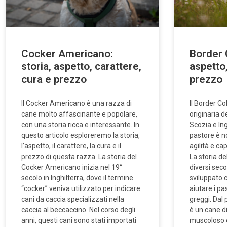
Cocker Americano:
Border C
storia, aspetto, carattere,
aspetto,
cura e prezzo
prezzo
Il Cocker Americano è una razza di
Il Border Co
cane molto affascinante e popolare,
originaria d
con una storia ricca e interessante. In
Scozia e In
questo articolo esploreremo la storia,
pastore è no
l’aspetto, il carattere, la cura e il
agilità e c
prezzo di questa razza. La storia del
La storia de
Cocker Americano inizia nel 19°
diversi sec
secolo in Inghilterra, dove il termine
sviluppato 
“cocker” veniva utilizzato per indicare
aiutare i pa
cani da caccia specializzati nella
greggi. Dal 
caccia al beccaccino. Nel corso degli
è un cane d
anni, questi cani sono stati importati
muscoloso e