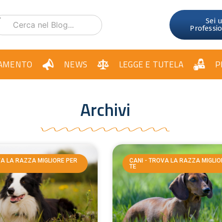
Sei 
Professi
AMENTO
NEWS
LEGGE E TUTELA
P
Archivi
VA LA RAZZA MIGLIORE PER
CANI - TROVA LA RAZZA MIGLIO
TE