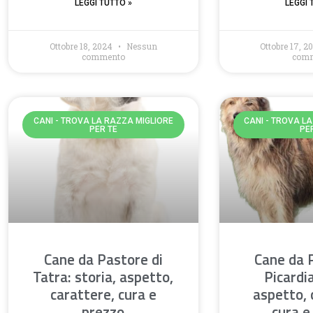
LEGGI TUTTO »
LEGGI 
Ottobre 18, 2024
Nessun
Ottobre 17, 
commento
com
CANI - TROVA LA RAZZA MIGLIORE
CANI - TROVA L
PER TE
PE
Cane da Pastore di
Cane da 
Tatra: storia, aspetto,
Picardia
carattere, cura e
aspetto, 
prezzo
cura e