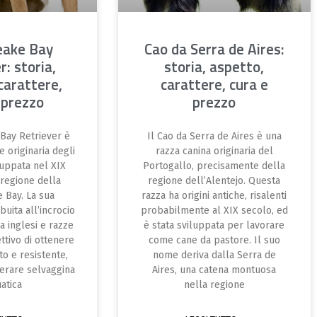
eake Bay
Cao da Serra de Aires:
r: storia,
storia, aspetto,
carattere,
carattere, cura e
 prezzo
prezzo
Bay Retriever è
Il Cao da Serra de Aires è una
e originaria degli
razza canina originaria del
iluppata nel XIX
Portogallo, precisamente della
 regione della
regione dell’Alentejo. Questa
 Bay. La sua
razza ha origini antiche, risalenti
buita all’incrocio
probabilmente al XIX secolo, ed
ia inglesi e razze
è stata sviluppata per lavorare
ettivo di ottenere
come cane da pastore. Il suo
o e resistente,
nome deriva dalla Serra de
erare selvaggina
Aires, una catena montuosa
atica
nella regione