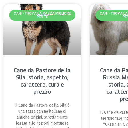
CANI - TROVA LA RAZZA MIGLIORE
CANI - TROVA L
PER TE
PE
Cane da Pastore della
Cane da Pa
Sila: storia, aspetto,
Russia Me
carattere, cura e
storia,
prezzo
caratter
pr
Il Cane da Pastore della Sila è
una razza canina italiana di
Il Cane da Past
antiche origini, strettamente
Meridionale, 
legata alle regioni montuose
“Ukrainian Ov