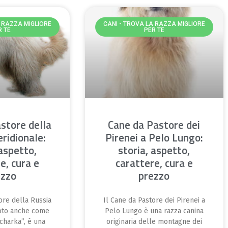
A RAZZA MIGLIORE
CANI - TROVA LA RAZZA MIGLIORE
R TE
PER TE
store della
Cane da Pastore dei
ridionale:
Pirenei a Pelo Lungo:
 aspetto,
storia, aspetto,
e, cura e
carattere, cura e
ezzo
prezzo
ore della Russia
Il Cane da Pastore dei Pirenei a
noto anche come
Pelo Lungo è una razza canina
charka”, è una
originaria delle montagne dei