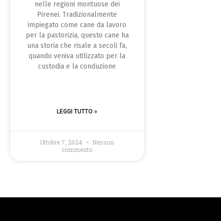
nelle regioni montuose dei
Pirenei. Tradizionalmente
impiegato come cane da lavoro
per la pastorizia, questo cane ha
una storia che risale a secoli fa,
quando veniva utilizzato per la
custodia e la conduzione
LEGGI TUTTO »
Ottobre 7, 2024
Nessun
commento