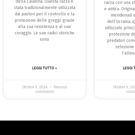
della Calabria. Questa razza è
razza con una st
stata tradizionalmente utilizzata
e antica. Origin
dai pastori per il controllo e la
meridionali 
protezione delle greggi, grazie
dell’Ucraina, 
alla sua resistenza e al suo
utilizzato prin
coraggio. Le sue radici storiche
protezione d
sono
predatori come
selezione
l’alle
LEGGI TUTTO »
LEGGI 
Ottobre 9, 2024
Nessun
Ottobre 9, 2
commento
com