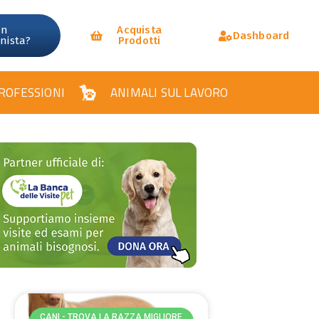
un
Acquista
Dashboard
onista?
Prodotti
ROFESSIONI
ANIMALI SUL LAVORO
CANI - TROVA LA RAZZA MIGLIORE