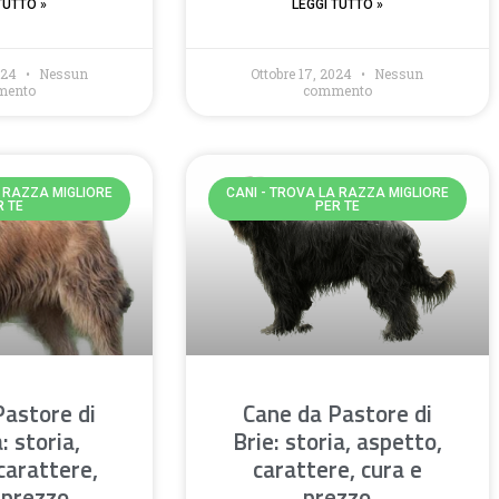
TUTTO »
LEGGI TUTTO »
2024
Nessun
Ottobre 17, 2024
Nessun
mento
commento
A RAZZA MIGLIORE
CANI - TROVA LA RAZZA MIGLIORE
R TE
PER TE
Pastore di
Cane da Pastore di
: storia,
Brie: storia, aspetto,
carattere,
carattere, cura e
 prezzo
prezzo