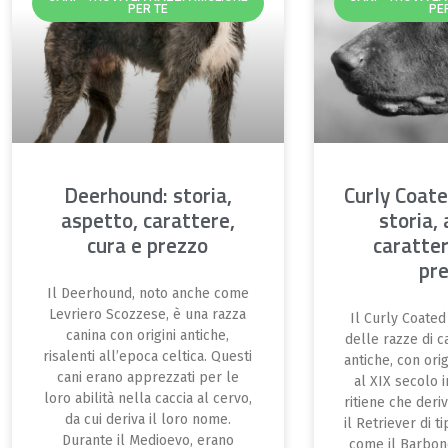
PER TE
PE
Deerhound: storia,
Curly Coate
aspetto, carattere,
storia,
cura e prezzo
caratter
pr
Il Deerhound, noto anche come
Levriero Scozzese, è una razza
Il Curly Coated
canina con origini antiche,
delle razze di c
risalenti all’epoca celtica. Questi
antiche, con ori
cani erano apprezzati per le
al XIX secolo i
loro abilità nella caccia al cervo,
ritiene che deriv
da cui deriva il loro nome.
il Retriever di t
Durante il Medioevo, erano
come il Barbone