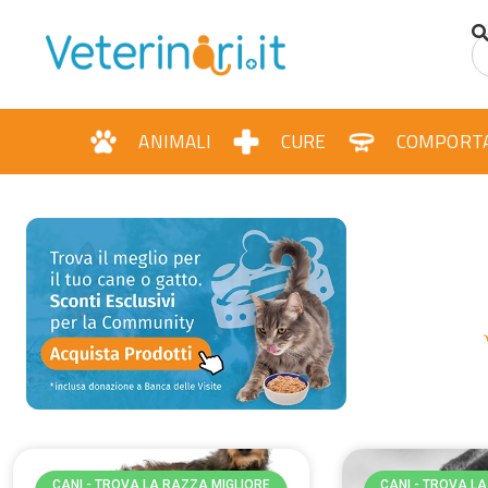
contenuto
ANIMALI
CURE
COMPORT
CANI - TROVA LA RAZZA MIGLIORE
CANI - TROVA L