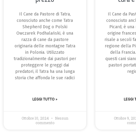
Il Cane da Pastore di Tatra,
Il Cane da Past
conosciuto anche come Tatra
conosciuto an
Shepherd Dog o Polski
Picard, è una 
Owczarek Podhalański, è una
origine frances
razza di cane da pastore
risale a secoli f
originaria delle montagne Tatra
regione della Pi
in Polonia. Utilizzato
della Francia.
tradizionalmente dai pastori per
questi cani sian
proteggere le greggi dai
pastori portati
predatori, il Tatra ha una lunga
regi
storia che affonda le sue radici
LEGGI TUTTO »
LEGGI 
Ottobre 10, 2024
Nessun
Ottobre 9, 2
commento
com