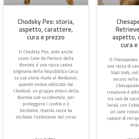
Chodsky Pes: storia,
Chesap
aspetto, carattere,
Retrieve
cura e prezzo
aspetto, 
cura e
Il Chodsky Pes, noto anche
come Cane da Pastore della
Il Chesapeake 
Boemia, è una razza canina
una razza di can
originaria della Repubblica Ceca.
Stati Uniti, sv
La sua storia risale al Medioevo,
secolo nella
quando veniva utilizzato dai
Chesapeake
Chodové, un gruppo etnico della
creazione è attri
Boemia sud-occidentale, per
tra cani da cacc
proteggere i confini e il
locali, con l’obi
bestiame. Questa razza ha
un cane robust
rischiato l’estinzione nel corso
capace di recup
acqu