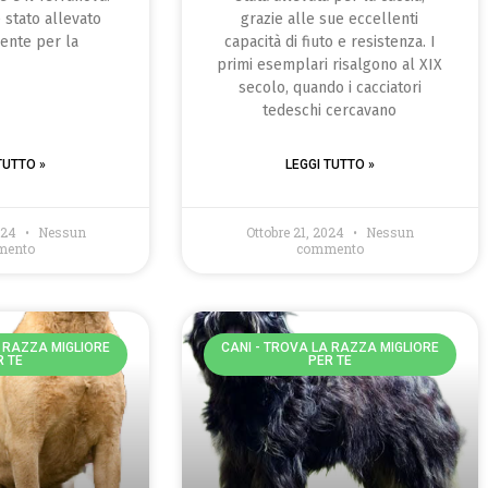
 stato allevato
grazie alle sue eccellenti
ente per la
capacità di fiuto e resistenza. I
primi esemplari risalgono al XIX
secolo, quando i cacciatori
tedeschi cercavano
TUTTO »
LEGGI TUTTO »
2024
Nessun
Ottobre 21, 2024
Nessun
mento
commento
A RAZZA MIGLIORE
CANI - TROVA LA RAZZA MIGLIORE
R TE
PER TE