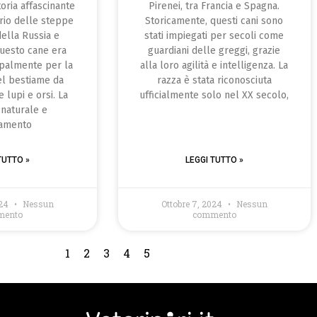
oria affascinante
Pirenei, tra Francia e Spagna.
ario delle steppe
Storicamente, questi cani sono
della Russia e
stati impiegati per secoli come
questo cane era
guardiani delle greggi, grazie
cipalmente per la
alla loro agilità e intelligenza. La
el bestiame da
razza è stata riconosciuta
 lupi e orsi. La
ufficialmente solo nel XX secolo,
 naturale e
vamento
TUTTO »
LEGGI TUTTO »
024
Nessun
Ottobre 7, 2024
Nessun
mento
commento
1
2
3
4
5