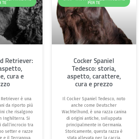
R TE
PER TE
d Retriever:
Cocker Spaniel
 aspetto,
Tedesco: storia,
e, cura e
aspetto, carattere,
ezzo
cura e prezzo
 Retriever è una
Il Cocker Spaniel Tedesco, noto
ani da riporto più
anche come Deutscher
gini che risalgono
Wachtelhund, è una razza canina
n Inghilterra. Si
di origini antiche, sviluppata
i dall’incrocio tra
principalmente in Germania.
ipo setter e razze
Storicamente, questa razza è
 e il Terranova.
stata allevata per la caccia,