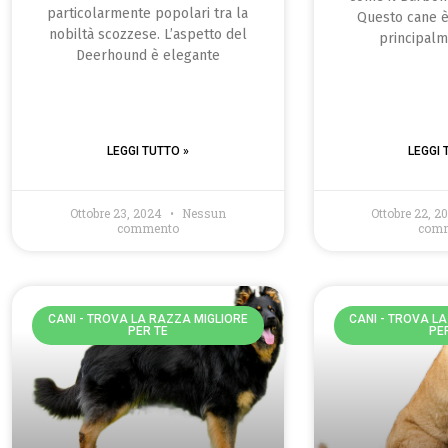
particolarmente popolari tra la
Questo cane è
nobiltà scozzese. L’aspetto del
principalm
Deerhound è elegante
LEGGI TUTTO »
LEGGI 
Ottobre 23, 2024
Nessun
Ottobre 22, 
commento
com
CANI - TROVA LA RAZZA MIGLIORE
CANI - TROVA L
PER TE
PE