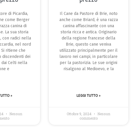
ore di Picardia,
Il Cane da Pastore di Brie, noto
che come Berger
anche come Briard, è una razza
razza canina di
canina affascinante con una
e. La sua storia
storia ricca e antica. Originario
a, con radici nella
della regione francese della
ccardia, nel nord
Brie, questo cane veniva
 Si ritiene che
utilizzato principalmente per il
o discendenti dei
lavoro nei campi, in particolare
 dai Celti nella
per la pastorizia. Le sue origini
one e
risalgono al Medioevo, e la
TUTTO »
LEGGI TUTTO »
024
Nessun
Ottobre 9, 2024
Nessun
mento
commento