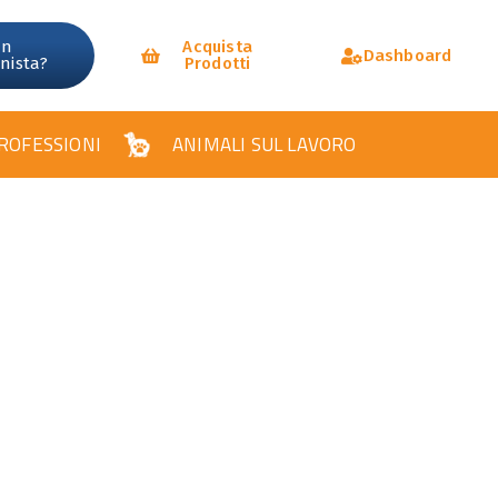
un
Acquista
Dashboard
onista?
Prodotti
ROFESSIONI
ANIMALI SUL LAVORO