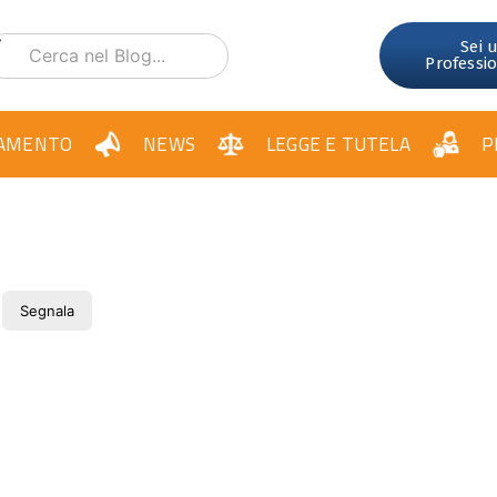
Sei 
Professi
AMENTO
NEWS
LEGGE E TUTELA
P
Segnala