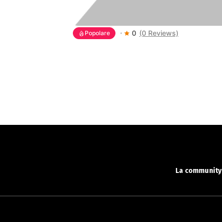
0
(0 Reviews)
Popolare
La community 