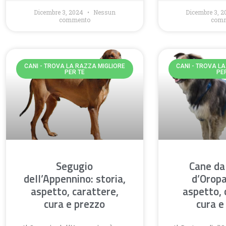
Dicembre 3, 2024
Nessun
Dicembre 3, 
commento
com
CANI - TROVA LA RAZZA MIGLIORE
CANI - TROVA L
PER TE
PE
Segugio
Cane da
dell’Appennino: storia,
d’Oropa
aspetto, carattere,
aspetto, 
cura e prezzo
cura e