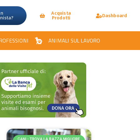
un
Acquista
Dashboard
onista?
Prodotti
ROFESSIONI
ANIMALI SUL LAVORO
CANI - TROVA LA RAZZA MIGLIORE