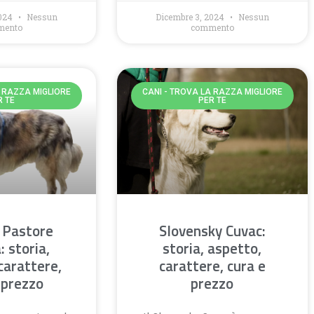
2024
Nessun
Dicembre 3, 2024
Nessun
mento
commento
A RAZZA MIGLIORE
CANI - TROVA LA RAZZA MIGLIORE
R TE
PER TE
 Pastore
Slovensky Cuvac:
: storia,
storia, aspetto,
carattere,
carattere, cura e
 prezzo
prezzo