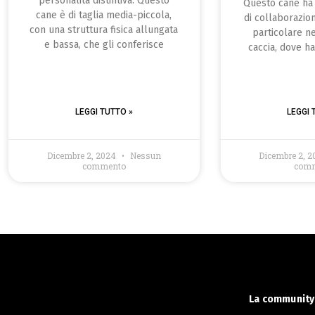
personalità distintiva. Questo
Questo cane ha 
cane è di taglia media-piccola,
di collaborazio
con una struttura fisica allungata
particolare n
e bassa, che gli conferisce
caccia, dove h
LEGGI TUTTO »
LEGGI 
Dicembre 2, 2024
Nessun
Dicembre 2, 
commento
com
La community 