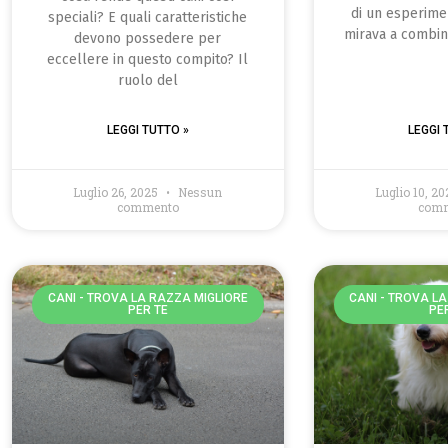
di un esperime
speciali? E quali caratteristiche
mirava a combin
devono possedere per
eccellere in questo compito? Il
ruolo del
LEGGI TUTTO »
LEGGI 
Luglio 26, 2025
Nessun
Luglio 10, 2
commento
com
CANI - TROVA LA RAZZA MIGLIORE
CANI - TROVA L
PER TE
PE