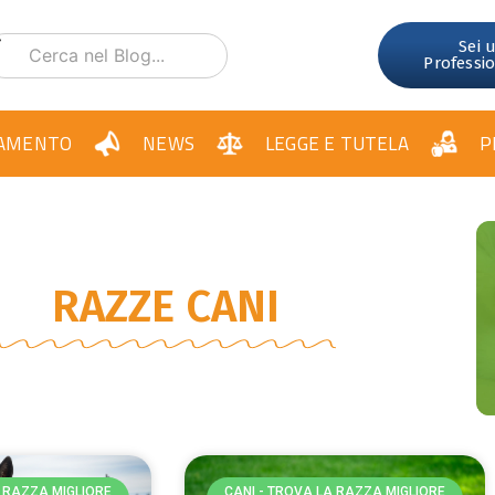
Sei 
Professi
AMENTO
NEWS
LEGGE E TUTELA
P
RAZZE CANI
A RAZZA MIGLIORE
CANI - TROVA LA RAZZA MIGLIORE