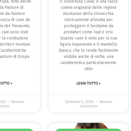
Oropa, noto anche
Il Slovensky Cuvac è una razza
a Pastore di
canina originaria delle regioni
ne da Pastore
montuose della Slovacchia,
 razza di cane da
storicamente allevata per
ria del Piemonte,
proteggere il bestiame da
i cani sono stati
predatori come lupi e orsi.
r la conduzione
Questo cane è noto per la sua
territori montani
figura imponente e il mantello
Caratteristiche
bianco, che lo rende facilmente
Pastore di Oropa
visibile anche di notte, una
caratteristica particolarmente
utile
TUTTO »
LEGGI TUTTO »
2024
Nessun
Dicembre 2, 2024
Nessun
mento
commento