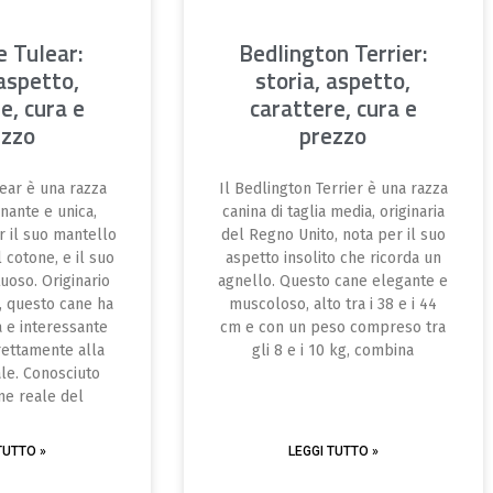
e Tulear:
Bedlington Terrier:
 aspetto,
storia, aspetto,
e, cura e
carattere, cura e
ezzo
prezzo
lear è una razza
Il Bedlington Terrier è una razza
inante e unica,
canina di taglia media, originaria
r il suo mantello
del Regno Unito, nota per il suo
l cotone, e il suo
aspetto insolito che ricorda un
tuoso. Originario
agnello. Questo cane elegante e
, questo cane ha
muscoloso, alto tra i 38 e i 44
a e interessante
cm e con un peso compreso tra
rettamente alla
gli 8 e i 10 kg, combina
ale. Conosciuto
ne reale del
TUTTO »
LEGGI TUTTO »