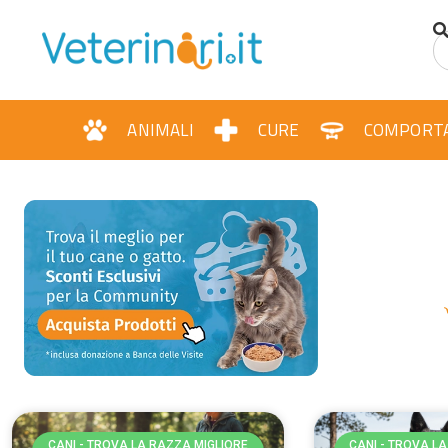
contenuto
ANIMALI
CURE
COMPORT
CANI - TROVA LA RAZZA MIGLIORE
CANI - TROVA L