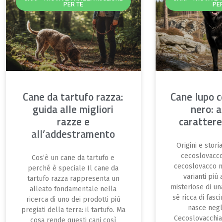
PER TE
PE
Cane da tartufo razza:
Cane lupo 
guida alle migliori
nero: 
razze e
carattere
all’addestramento
Origini e stor
cecoslovacco
Cos’è un cane da tartufo e
cecoslovacco n
perché è speciale Il cane da
varianti più 
tartufo razza rappresenta un
misteriose di un
alleato fondamentale nella
sé ricca di fasc
ricerca di uno dei prodotti più
nasce negli
pregiati della terra: il tartufo. Ma
Cecoslovacchia
cosa rende questi cani così