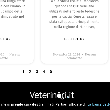
una lunga storia
La sua storia risale al Medioevo,
ne con l’uomo, in
quando i segugi venivano
el campo della
utilizzati nelle foreste tedesche
a dimostrato nel
per la caccia. Questa razza è
stata sviluppata principalmente
nella regione di Hannover,
TUTTO »
LEGGI TUTTO »
2024
Nessun
Novembre 29, 2024
Nessun
mento
commento
1
2
3
4
5
che si prende cura degli animali.
Partner ufficiale di:
La banca delle