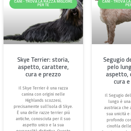
CANI - TROVA LA RAZZA MIGLIORE
CANI - TROVA L
PER TE
PE
Skye Terrier: storia,
Segugio de
aspetto, carattere,
pelo lung
cura e prezzo
aspetto, 
cura e
Il Skye Terrier è una razza
canina con origini nelle
Il Segugio del
Highlands scozzesi,
lungo è una
precisamente sull’isola di Skye.
austriaca che 
È una delle razze terrier più
sua unicità e
antiche, conosciuta per il suo
profondo con
aspetto unico e la sua
cinofila delle