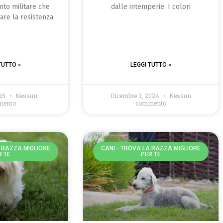
nto militare che
dalle intemperie. I colori
are la resistenza
TUTTO »
LEGGI TUTTO »
025
Nessun
Dicembre 3, 2024
Nessun
mento
commento
A RAZZA MIGLIORE
CANI - TROVA LA RAZZA MIGLIORE
R TE
PER TE