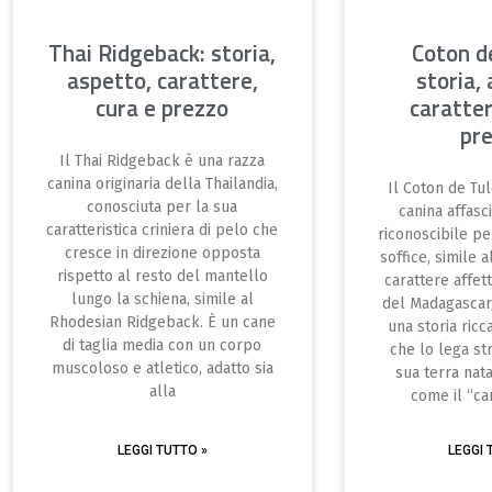
Thai Ridgeback: storia,
Coton d
aspetto, carattere,
storia,
cura e prezzo
caratter
pr
Il Thai Ridgeback è una razza
canina originaria della Thailandia,
Il Coton de Tu
conosciuta per la sua
canina affasc
caratteristica criniera di pelo che
riconoscibile pe
cresce in direzione opposta
soffice, simile a
rispetto al resto del mantello
carattere affet
lungo la schiena, simile al
del Madagascar
Rhodesian Ridgeback. È un cane
una storia ricc
di taglia media con un corpo
che lo lega st
muscoloso e atletico, adatto sia
sua terra nat
alla
come il “ca
LEGGI TUTTO »
LEGGI 