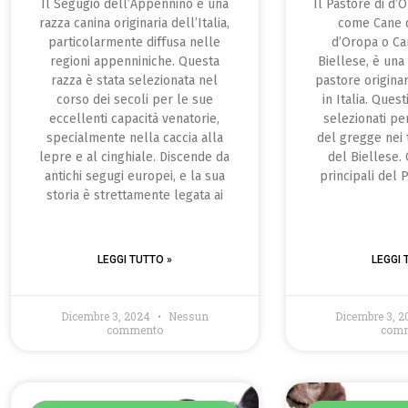
Il Segugio dell’Appennino è una
Il Pastore di d’
razza canina originaria dell’Italia,
come Cane d
particolarmente diffusa nelle
d’Oropa o Ca
regioni appenniniche. Questa
Biellese, è una
razza è stata selezionata nel
pastore origina
corso dei secoli per le sue
in Italia. Quest
eccellenti capacità venatorie,
selezionati pe
specialmente nella caccia alla
del gregge nei 
lepre e al cinghiale. Discende da
del Biellese. 
antichi segugi europei, e la sua
principali del 
storia è strettamente legata ai
LEGGI TUTTO »
LEGGI 
Dicembre 3, 2024
Nessun
Dicembre 3, 
commento
com