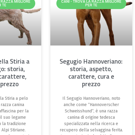
A RAZZA MIGLIORE
CANI - TROVA LA RAZZA MIGLIORE
R TE
PER TE
lla Stiria a
Segugio Hannoveriano:
o: storia,
storia, aspetto,
carattere,
carattere, cura e
 prezzo
prezzo
la Stiria a pelo
Il Segugio Hannoveriano, noto
 razza canina
anche come “Hannoverscher
affascina per la
Schweisshund”, è una razza
 il suo legame
canina di origine tedesca
 la tradizione
specializzata nella ricerca e
 Alpi Stiriane.
recupero della selvaggina ferita.