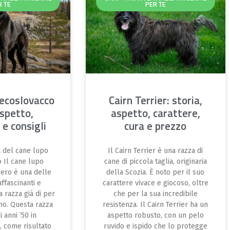
R TE
PER TE
cecoslovacco
Cairn Terrier: storia,
aspetto,
aspetto, carattere,
 e consigli
cura e prezzo
ia del cane lupo
Il Cairn Terrier è una razza di
 Il cane lupo
cane di piccola taglia, originaria
ero è una delle
della Scozia. È noto per il suo
affascinanti e
carattere vivace e giocoso, oltre
a razza già di per
che per la sua incredibile
ino. Questa razza
resistenza. Il Cairn Terrier ha un
 anni ’50 in
aspetto robusto, con un pelo
, come risultato
ruvido e ispido che lo protegge