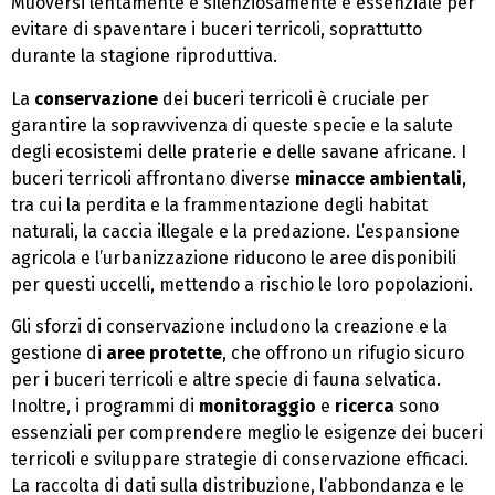
Muoversi lentamente e silenziosamente è essenziale per
evitare di spaventare i buceri terricoli, soprattutto
durante la stagione riproduttiva.
La
conservazione
dei buceri terricoli è cruciale per
garantire la sopravvivenza di queste specie e la salute
degli ecosistemi delle praterie e delle savane africane. I
buceri terricoli affrontano diverse
minacce ambientali
,
tra cui la perdita e la frammentazione degli habitat
naturali, la caccia illegale e la predazione. L’espansione
agricola e l’urbanizzazione riducono le aree disponibili
per questi uccelli, mettendo a rischio le loro popolazioni.
Gli sforzi di conservazione includono la creazione e la
gestione di
aree protette
, che offrono un rifugio sicuro
per i buceri terricoli e altre specie di fauna selvatica.
Inoltre, i programmi di
monitoraggio
e
ricerca
sono
essenziali per comprendere meglio le esigenze dei buceri
terricoli e sviluppare strategie di conservazione efficaci.
La raccolta di dati sulla distribuzione, l’abbondanza e le