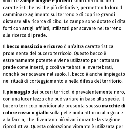
volo. Le
zampe lunghe e potenti
sono una delle loro
caratteristiche fisiche più distintive, permettendo loro di
camminare agilmente sul terreno e di coprire grandi
distanze alla ricerca di cibo. Le zampe sono dotate di dita
forti con artigli affilati, utilizzati per scavare nel terreno
alla ricerca di prede.
Il
becco massiccio e ricurvo
è un’altra caratteristica
prominente del bucero terricolo. Questo becco è
estremamente potente e viene utilizzato per catturare
prede come insetti, piccoli vertebrati e invertebrati,
nonché per scavare nel suolo. Il becco è anche impiegato
nei rituali di corteggiamento e nella difesa del territorio.
Il
piumaggio
dei buceri terricoli è prevalentemente nero,
con una lucentezza che può variare in base alla specie. Il
bucero terricolo meridionale presenta spesso
macchie di
colore rosso o giallo
sulla pelle nuda attorno alla gola e
alla faccia, che diventano più vivaci durante la stagione
riproduttiva. Questa colorazione vibrante è utilizzata per