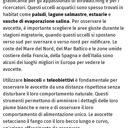
gratificante per gli appassionati di birdwatching e per i
ricercatori. Questi uccelli acquatici sono spesso trovati in
habitat come
paludi
,
lagune salmastre
,
estuarie
e
vasche di evaporazione salina
. Per osservare le
avocette, è importante scegliere le aree giuste durante le
stagioni migratorie, quando questi uccelli si spostano
verso sud per svernare o verso nord per nidificare. Le
coste del Mare del Nord, del Mar Baltico e le zone umide
costiere della Francia, della Spagna e dell’Italia sono
alcuni dei luoghi migliori in Europa per vedere le
avocette.
Utilizzare
binocoli
e
teleobiettivi
è fondamentale per
osservare le avocette da una distanza rispettosa senza
disturbare il loro comportamento naturale. Questi
strumenti permettono di ammirare i dettagli delle loro
piume bianche e nere e di osservare il loro
comportamento di alimentazione unico. Le avocette
setacciano il fango con il loro becco lungo e curvo,