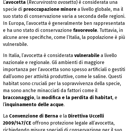
L’
avocetta
(
Recurvirostra avosetta
) è considerata una
specie di
preoccupazione minore
a livello globale, ma il
suo stato di conservazione varia a seconda delle regioni.
In Europa, l’avocetta è generalmente ben rappresentata
e ha uno stato di conservazione
favorevole
. Tuttavia, in
alcune aree specifiche, come l’Italia, la popolazione è più
vulnerabile.
In Italia, l’avocetta è considerata
vulnerabile
a livello
nazionale e regionale. Gli ambienti di maggiore
importanza per l’avocetta sono spesso artificiali o gestiti
dall’uomo per attività produttive, come le saline. Questi
habitat sono cruciali per la sopravvivenza della specie,
ma sono anche minacciati da fattori come il
bracconaggio
, la
modifica e la perdita di habitat
, e
l’
inquinamento delle acque
.
La
Convenzione di Berna
e la
Direttiva Uccelli
2009/147/CE
offrono protezione legale all’avocetta,
richiedendo misure speciali di conservazione per il suo