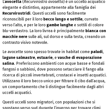
L’
avocetta
(
Recurvirostra avosetta
) è un uccello acquatico
elegante e distintivo, appartenente alla famiglia dei
Recurvirostridi
. Questi uccelli sono facilmente
riconoscibili per il loro
becco lungo e sottile
, curvato
verso l’alto, e per le loro
gambe lunghe
e sottili di colore
blu-verdastro. La loro livrea è principalmente
bianca con
macchie nere
sulle ali, sul dorso e sulla testa, creando un
contrasto visivo notevole.
Le avocette sono spesso trovate in habitat come
paludi
,
lagune salmastre
,
estuarie
, e
vasche di evaporazione
salina
. Preferiscono ambienti con acque basse e fondali
fangosi o sabbiosi, dove possono setacciare il fango alla
ricerca di piccoli invertebrati, crostacei e insetti acquatici.
Utilizzano il loro becco unico per filtrare il cibo dall’acqua,
un comportamento che li distingue facilmente dagli altri
uccelli acquatici.
Questi uccelli sono migratori, con popolazioni che si
spostano verso sud durante l’inverno per trovare climi