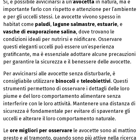
Sì, è possibile avvicinarsi a un’
avocetta
in natura, ma è
importante farlo con rispetto e attenzione per l’ambiente
e per gli uccelli stessi. Le avocette vivono spesso in
habitat come
paludi
,
lagune salmastre
,
estuarie
, e
vasche di evaporazione salina
, dove trovano le
condizioni ideali per nutrirsi e nidificare. Osservare
questi eleganti uccelli può essere un’esperienza
gratificante, ma è essenziale adottare alcune precauzioni
per garantire la sicurezza e il benessere delle avocette.
Per avvicinarsi alle avocette senza disturbarle, è
consigliabile utilizzare
binocoli
e
teleobiettivi
. Questi
strumenti permettono di osservare i dettagli delle loro
piume e del loro comportamento alimentare senza
interferire con le loro attività. Mantenere una distanza di
sicurezza è fondamentale per evitare di spaventare gli
uccelli e alterare il loro comportamento naturale.
Le
ore migliori per osservare
le avocette sono al mattino
presto e al tramonto, quando sono più attive nella ricerca