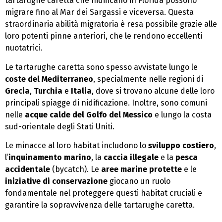
tartarughe caretta che nidificano in Florida possono
migrare fino al Mar dei Sargassi e viceversa. Questa
straordinaria abilità migratoria è resa possibile grazie alle
loro potenti pinne anteriori, che le rendono eccellenti
nuotatrici.
Le tartarughe caretta sono spesso avvistate lungo le
coste del Mediterraneo
, specialmente nelle regioni di
Grecia
,
Turchia
e
Italia
, dove si trovano alcune delle loro
principali spiagge di nidificazione. Inoltre, sono comuni
nelle
acque calde del Golfo del Messico
e lungo la costa
sud-orientale degli Stati Uniti.
Le minacce al loro habitat includono lo
sviluppo costiero
,
l’
inquinamento marino
, la
caccia illegale
e la
pesca
accidentale
(bycatch). Le
aree marine protette
e le
iniziative di conservazione
giocano un ruolo
fondamentale nel proteggere questi habitat cruciali e
garantire la sopravvivenza delle tartarughe caretta.