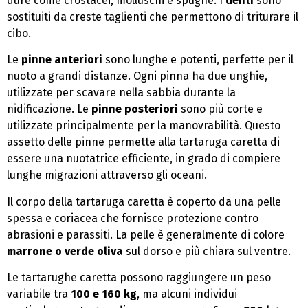
dure come crostacei, molluschi e spugne. I
denti
sono
sostituiti da creste taglienti che permettono di triturare il
cibo.
Le
pinne anteriori
sono lunghe e potenti, perfette per il
nuoto a grandi distanze. Ogni pinna ha due unghie,
utilizzate per scavare nella sabbia durante la
nidificazione. Le
pinne posteriori
sono più corte e
utilizzate principalmente per la manovrabilità. Questo
assetto delle pinne permette alla tartaruga caretta di
essere una nuotatrice efficiente, in grado di compiere
lunghe migrazioni attraverso gli oceani.
Il corpo della tartaruga caretta è coperto da una pelle
spessa e coriacea che fornisce protezione contro
abrasioni e parassiti. La pelle è generalmente di colore
marrone o verde oliva
sul dorso e più chiara sul ventre.
Le tartarughe caretta possono raggiungere un peso
variabile tra
100 e 160 kg
, ma alcuni individui