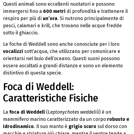
Questi animali sono eccellenti nuotatori e possono
immergersi fino a
600 metri
di profondità e trattenere il
respiro per più di
un’ora
. Si nutrono principalmente di
pesci, calamari e krill, che trovano nelle acque fredde
sotto il ghiaccio.
Le foche di Weddell sono anche conosciute per i loro
vocalizzi
sott’acqua, che utilizzano per comunicare e
orientarsi nel buio dell’oceano. Questi suoni possono
essere ascoltati a grandi distanze e sono un elemento
distintivo di questa specie.
Foca di Weddell:
Caratteristiche Fisiche
La
foca di Weddell
(
Leptonychotes weddellii
) è un
mammifero marino caratterizzato da un corpo
robusto e
idrodinamico
. Il suo manto è
grigio scuro
sul dorso con
macchie e striature più chiare, mentre il ventre tende a