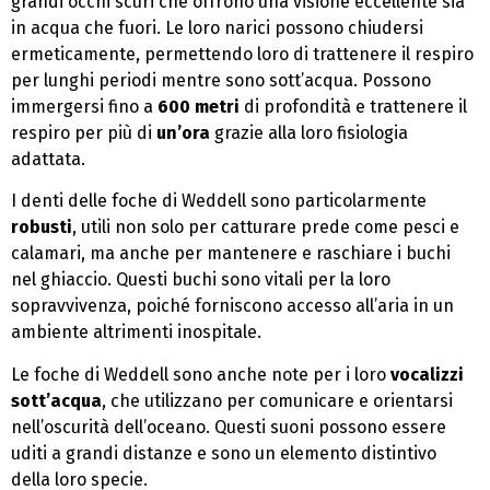
grandi occhi scuri che offrono una visione eccellente sia
in acqua che fuori. Le loro narici possono chiudersi
ermeticamente, permettendo loro di trattenere il respiro
per lunghi periodi mentre sono sott’acqua. Possono
immergersi fino a
600 metri
di profondità e trattenere il
respiro per più di
un’ora
grazie alla loro fisiologia
adattata.
I denti delle foche di Weddell sono particolarmente
robusti
, utili non solo per catturare prede come pesci e
calamari, ma anche per mantenere e raschiare i buchi
nel ghiaccio. Questi buchi sono vitali per la loro
sopravvivenza, poiché forniscono accesso all’aria in un
ambiente altrimenti inospitale.
Le foche di Weddell sono anche note per i loro
vocalizzi
sott’acqua
, che utilizzano per comunicare e orientarsi
nell’oscurità dell’oceano. Questi suoni possono essere
uditi a grandi distanze e sono un elemento distintivo
della loro specie.