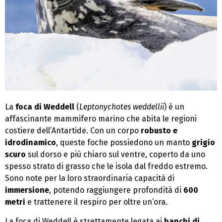
La
foca di Weddell
(
Leptonychotes weddellii
) è un
affascinante mammifero marino che abita le regioni
costiere dell’Antartide. Con un corpo
robusto e
idrodinamico
, queste foche possiedono un manto
grigio
scuro
sul dorso e più chiaro sul ventre, coperto da uno
spesso strato di grasso che le isola dal freddo estremo.
Sono note per la loro straordinaria capacità di
immersione
, potendo raggiungere profondità di
600
metri
e trattenere il respiro per oltre un’ora.
La foca di Weddell è strettamente legata ai
banchi di