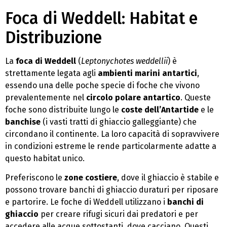
Foca di Weddell: Habitat e
Distribuzione
La
foca di Weddell
(
Leptonychotes weddellii
) è
strettamente legata agli
ambienti marini antartici
,
essendo una delle poche specie di foche che vivono
prevalentemente nel
circolo polare antartico
. Queste
foche sono distribuite lungo le
coste dell’Antartide
e le
banchise
(i vasti tratti di ghiaccio galleggiante) che
circondano il continente. La loro capacità di sopravvivere
in condizioni estreme le rende particolarmente adatte a
questo habitat unico.
Preferiscono le
zone costiere
, dove il ghiaccio è stabile e
possono trovare banchi di ghiaccio duraturi per riposare
e partorire. Le foche di Weddell utilizzano i
banchi di
ghiaccio
per creare rifugi sicuri dai predatori e per
accedere alle acque sottostanti, dove cacciano. Questi