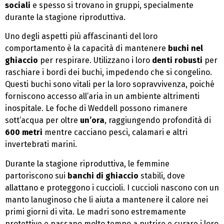
sociali
e spesso si trovano in gruppi, specialmente
durante la stagione riproduttiva.
Uno degli aspetti più affascinanti del loro
comportamento è la capacità di mantenere
buchi nel
ghiaccio
per respirare. Utilizzano i loro
denti robusti
per
raschiare i bordi dei buchi, impedendo che si congelino.
Questi buchi sono vitali per la loro sopravvivenza, poiché
forniscono accesso all’aria in un ambiente altrimenti
inospitale. Le foche di Weddell possono rimanere
sott’acqua per oltre
un’ora
, raggiungendo profondità di
600 metri
mentre cacciano pesci, calamari e altri
invertebrati marini.
Durante la stagione riproduttiva, le femmine
partoriscono sui
banchi di ghiaccio
stabili, dove
allattano e proteggono i cuccioli. I cuccioli nascono con un
manto lanuginoso che li aiuta a mantenere il calore nei
primi giorni di vita. Le madri sono estremamente
protettive e passano molto tempo a nutrire e curare i loro