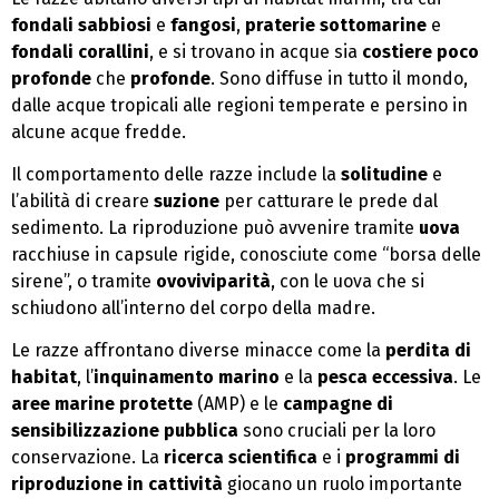
fondali sabbiosi
e
fangosi
,
praterie sottomarine
e
fondali corallini
, e si trovano in acque sia
costiere poco
profonde
che
profonde
. Sono diffuse in tutto il mondo,
dalle acque tropicali alle regioni temperate e persino in
alcune acque fredde.
Il comportamento delle razze include la
solitudine
e
l’abilità di creare
suzione
per catturare le prede dal
sedimento. La riproduzione può avvenire tramite
uova
racchiuse in capsule rigide, conosciute come “borsa delle
sirene”, o tramite
ovoviviparità
, con le uova che si
schiudono all’interno del corpo della madre.
Le razze affrontano diverse minacce come la
perdita di
habitat
, l’
inquinamento marino
e la
pesca eccessiva
. Le
aree marine protette
(AMP) e le
campagne di
sensibilizzazione pubblica
sono cruciali per la loro
conservazione. La
ricerca scientifica
e i
programmi di
riproduzione in cattività
giocano un ruolo importante