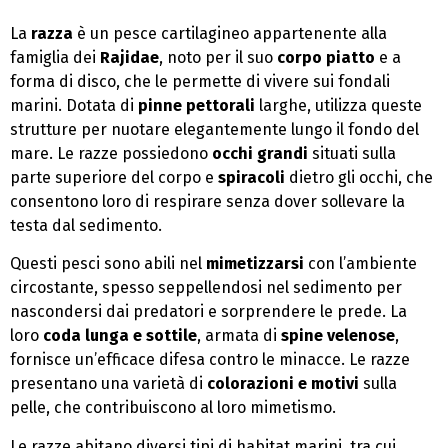
La
razza
è un pesce cartilagineo appartenente alla
famiglia dei
Rajidae
, noto per il suo
corpo piatto
e a
forma di disco, che le permette di vivere sui fondali
marini. Dotata di
pinne pettorali
larghe, utilizza queste
strutture per nuotare elegantemente lungo il fondo del
mare. Le razze possiedono
occhi grandi
situati sulla
parte superiore del corpo e
spiracoli
dietro gli occhi, che
consentono loro di respirare senza dover sollevare la
testa dal sedimento.
Questi pesci sono abili nel
mimetizzarsi
con l’ambiente
circostante, spesso seppellendosi nel sedimento per
nascondersi dai predatori e sorprendere le prede. La
loro
coda lunga e sottile
, armata di
spine velenose
,
fornisce un’efficace difesa contro le minacce. Le razze
presentano una varietà di
colorazioni e motivi
sulla
pelle, che contribuiscono al loro mimetismo.
Le razze abitano diversi tipi di habitat marini, tra cui