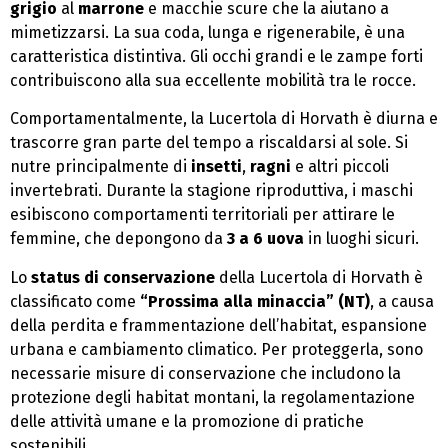
grigio
al
marrone
e macchie scure che la aiutano a
mimetizzarsi. La sua coda, lunga e rigenerabile, è una
caratteristica distintiva. Gli occhi grandi e le zampe forti
contribuiscono alla sua eccellente mobilità tra le rocce.
Comportamentalmente, la Lucertola di Horvath è diurna e
trascorre gran parte del tempo a riscaldarsi al sole. Si
nutre principalmente di
insetti
,
ragni
e altri piccoli
invertebrati. Durante la stagione riproduttiva, i maschi
esibiscono comportamenti territoriali per attirare le
femmine, che depongono da
3 a 6 uova
in luoghi sicuri.
Lo
status di conservazione
della Lucertola di Horvath è
classificato come
“Prossima alla minaccia” (NT)
, a causa
della perdita e frammentazione dell’habitat, espansione
urbana e cambiamento climatico. Per proteggerla, sono
necessarie misure di conservazione che includono la
protezione degli habitat montani, la regolamentazione
delle attività umane e la promozione di pratiche
sostenibili.