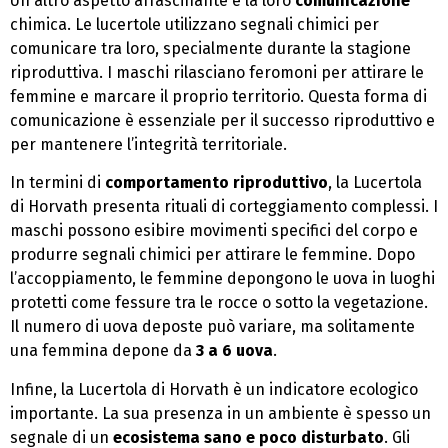
Un altro aspetto affascinante è la loro
comunicazione
chimica. Le lucertole utilizzano segnali chimici per
comunicare tra loro, specialmente durante la stagione
riproduttiva. I maschi rilasciano feromoni per attirare le
femmine e marcare il proprio territorio. Questa forma di
comunicazione è essenziale per il successo riproduttivo e
per mantenere l’integrità territoriale.
In termini di
comportamento riproduttivo
, la Lucertola
di Horvath presenta rituali di corteggiamento complessi. I
maschi possono esibire movimenti specifici del corpo e
produrre segnali chimici per attirare le femmine. Dopo
l’accoppiamento, le femmine depongono le uova in luoghi
protetti come fessure tra le rocce o sotto la vegetazione.
Il numero di uova deposte può variare, ma solitamente
una femmina depone da
3 a 6 uova
.
Infine, la Lucertola di Horvath è un indicatore ecologico
importante. La sua presenza in un ambiente è spesso un
segnale di un
ecosistema sano e poco disturbato
. Gli