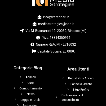
info@veterinari.it
mediastrategies@pec.it
Via M. Buonarroti 19, 20082, Binasco (MI)
P.iva: 13314350961
Numero REA: MI - 2716032
Capitale Sociale: 20.000€
Categorie Blog
Area Utenti
Animali
Registrati o Accedi
Cure
Pannello Utente
Comportamento
Il tuo Profilo
News
Dichiarazione di
Legge e Tutela
accessibilità
Professioni